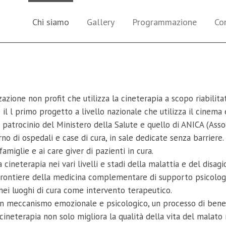
Chi siamo
Gallery
Programmazione
Co
azione non profit che utilizza la cineterapia a scopo riabilit
 è il l primo progetto a livello nazionale che utilizza il cinem
l patrocinio del Ministero della Salute e quello di ANICA (Asso
rno di ospedali e case di cura, in sale dedicate senza barriere.
famiglie e ai care giver di pazienti in cura.
cineterapia nei vari livelli e stadi della malattia e del disagi
ve frontiere della medicina complementare di supporto psicolog
nei luoghi di cura come intervento terapeutico.
o un meccanismo emozionale e psicologico, un processo di bene
cineterapia non solo migliora la qualità della vita del malato