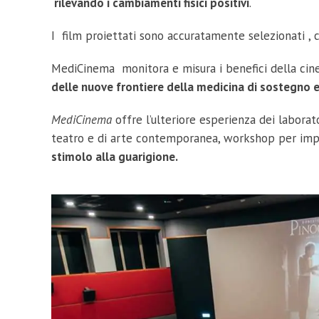
rilevando i cambiamenti fisici positivi
.
I film proiettati sono accuratamente selezionati , 
MediCinema monitora e misura i benefici della cineter
delle nuove frontiere della medicina di sostegno 
MediCinema
offre l’ulteriore esperienza dei laborat
teatro e di arte contemporanea, workshop per impar
stimolo alla guarigione.