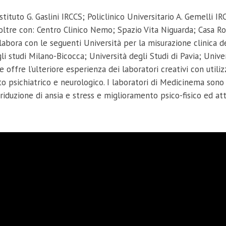
Istituto G. Gaslini IRCCS; Policlinico Universitario A. Gemell
noltre con: Centro Clinico Nemo; Spazio Vita Niguarda; Casa R
bora con le seguenti Università per la misurazione clinica dei 
i studi Milano-Bicocca; Università degli Studi di Pavia; Univer
 offre l’ulteriore esperienza dei laboratori creativi con utili
ito psichiatrico e neurologico. I laboratori di Medicinema sono
a riduzione di ansia e stress e miglioramento psico-fisico ed att