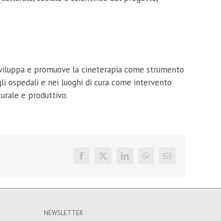
i sviluppa e promuove la cineterapia come strumento
gli ospedali e nei luoghi di cura come intervento
turale e produttivo.
Facebook
X
LinkedIn
WhatsApp
Email
NEWSLETTER