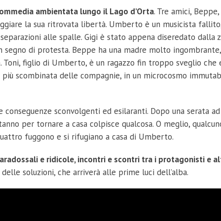
ommedia ambientata lungo il Lago d’Orta
. Tre amici, Bepp
ggiare la sua ritrovata libertà. Umberto è un musicista fallito
eparazioni alle spalle. Gigi è stato appena diseredato dalla z
 in segno di protesta. Beppe ha una madre molto ingombrante,
a. Toni, figlio di Umberto, è un ragazzo fin troppo sveglio che
: la più scombinata delle compagnie, in un microcosmo immutabi
e conseguenze sconvolgenti ed esilaranti. Dopo una serata ad
 stanno per tornare a casa colpisce qualcosa. O meglio, qualcu
i quattro fuggono e si rifugiano a casa di Umberto.
radossali e ridicole, incontri e scontri tra i protagonisti e a
elle soluzioni, che arriverà alle prime luci dell’alba.