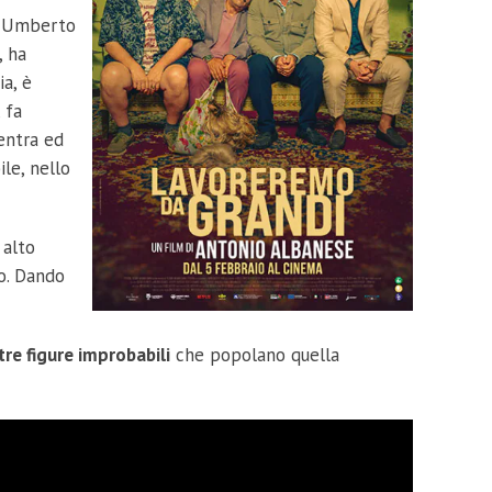
e, Umberto
, ha
ia, è
 fa
 entra ed
le, nello
 alto
no. Dando
ltre figure improbabili
che popolano quella