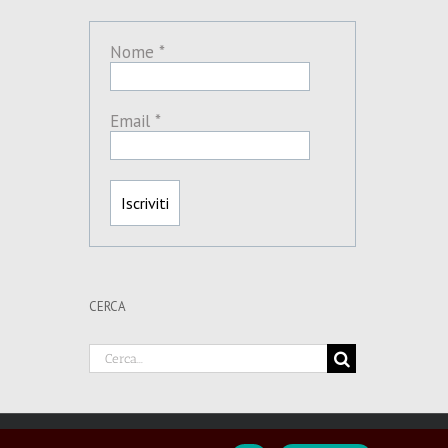
Nome
*
Email
*
CERCA
Cerca
per: